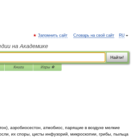
Запомнить сайт
Словарь на свой сайт
RU
едии на Академике
Найти!
Книги
Игры ⚽
ктон), аэробиосестон, атмобиос, парящие в воздухе мелкие
осли, их споры, цисты инфузорий, микроскопии, грибы, пыльца