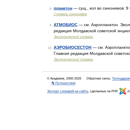
планктон
— сущ., кол во синонимов: 9 •
8
Словарь синонимов
АТМОБИОС
— см. Аэропланктон. Экол
9
редакция Молдавской советской энцик
Экологический словарь
АЭРОБИОСЕСТОН
— см. Аэропланктон
10
Главная редакция Молдавской советско
Экологический словарь
© Академик, 2000-2026
Обратная связь:
Техподдерж
👣 Путешествия
Экспорт словарей на сайты
, сделанные на PHP,
Jo