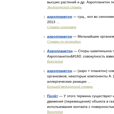
высших растений и др. Аэропланктон 
Экологический словарь
аэропланктон
— сущ., кол во синонимо
3
2013 …
Словарь синонимов
аэропланктон
— Мельчайшие организмы
4
Словарь по географии
Аэропланктон
— Споры шампиньона п
5
Аэропланктон&#160; совокупность взв
Википедия
аэропланктон
— (аэро + планктон) со
6
организмов; некоторые компоненты А. (
аллергические реакции …
Большой медицинский словарь
Полёт
— У этого термина существуют и
7
движения (перемещения) объекта в га
использования контакта с поверхность
Википедия