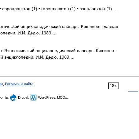
 аэропланктон (1) • голопланктон (1) • зоопланктон (1) …
огический энциклопедический словарь. Кишинев: Главная
лопедии. И.И. Дедю. 1989 …
. Экологический энциклопедический словарь. Кишинев:
й энциклопедии. И.И. Дедю. 1989 …
ка
,
Реклама на сайте
18+
omla,
Drupal,
WordPress, MODx.