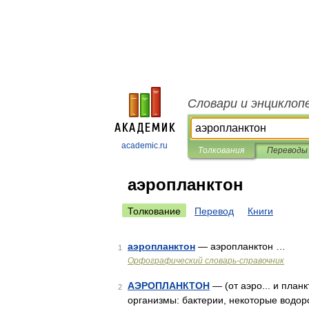
Словари и энциклоп
academic.ru
Толкования
Переводы
аэропланктон
Толкование
Перевод
Книги
аэропланктон
— аэропланктон …
1
Орфографический словарь-справочник
АЭРОПЛАНКТОН
— (от аэро... и план
2
организмы: бактерии, некоторые водор