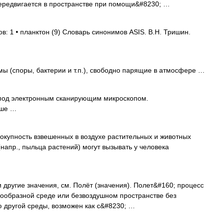
передвигается в пространстве при помощи&#8230; …
в: 1 • планктон (9) Словарь синонимов ASIS. В.Н. Тришин.
 (споры, бактерии и т.п.), свободно парящие в атмосфере …
од электронным сканирующим микроскопом.
еше …
вокупность взвешенных в воздухе растительных и животных
напр., пыльца растений) могут вызывать у человека
 другие значения, см. Полёт (значения). Полет&#160; процесс
зообразной среде или безвоздушном пространстве без
ю другой среды, возможен как с&#8230; …